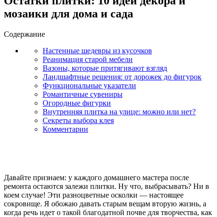
Остатки плитки: 10 идей декора и
мозаики для дома и сада
Содержание
Настенные шедевры из кусочков
Реанимация старой мебели
Вазоны, которые притягивают взгляд
Ландшафтные решения: от дорожек до фигурок
Функциональные указатели
Романтичные сувениры
Огородные фигурки
Внутренняя плитка на улице: можно или нет?
Секреты выбора клея
Комментарии
Давайте признаем: у каждого домашнего мастера после
ремонта остаются залежи плитки. Ну что, выбрасывать? Ни в
коем случае! Эти разноцветные осколки — настоящее
сокровище. Я обожаю давать старым вещам вторую жизнь, а
когда речь идет о такой благодатной почве для творчества, как