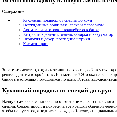
10 способов вдохнуть новую жизнь в ст
Содержание
Кухонный порядок: от специй до круп
Неожиданные роли: ваза, свеча и флорариум
Ароматы и заготовки: волшебство в банке
Хитрости хранения: зелень, зажарка и вакууматор
Экология и декор: последние штрихи
Комментарии
Знаете это чувство, когда смотришь на красивую банку из-под 
решила дать им второй шанс. И знаете что? Это оказалось не п
банки в настоящих помощников по дому. Готовы вдохновиться
Кухонный порядок: от специй до круп
Начну с самого очевидного, но от этого не менее гениального 
специй. Секрет прост: я покрасила все крышки обычной черной
чтобы не путаться, я подписала каждую баночку специальными 