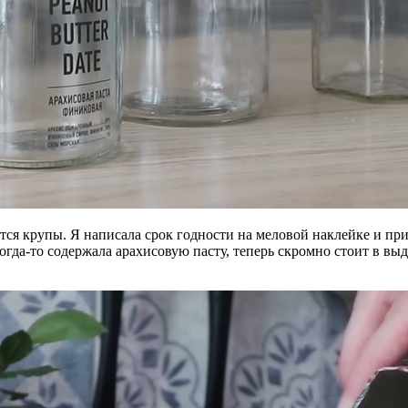
тся крупы. Я написала срок годности на меловой наклейке и при
 когда-то содержала арахисовую пасту, теперь скромно стоит в 