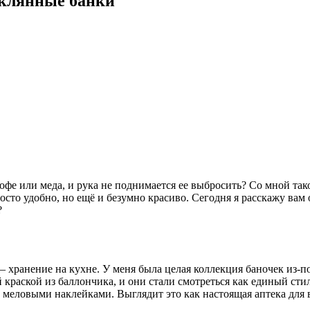
еклянные банки
кофе или меда, и рука не поднимается ее выбросить? Со мной так
росто удобно, но ещё и безумно красиво. Сегодня я расскажу ва
?
— хранение на кухне. У меня была целая коллекция баночек из-п
 краской из баллончика, и они стали смотреться как единый ст
меловыми наклейками. Выглядит это как настоящая аптека для в