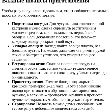
Важные нюансы приготовления
Чтобы рагу получилось идеальным, стоит соблюсти несколько
простых, но ключевых правил.
Подготовка посуды:
Дно чугунка или толстостенной
кастрюли нужно слегка сбрызнуть растительным
маслом перед тем, как выкладывать первый слой
овощей. Соль добавляйте послойно, это поможет
каждому овощу раскрыть свой вкус.
Укладка овощей:
Закладывайте овощи плотно, без
больших пустот. Их можно даже слегка примять рукой –
так они быстрее пустят сок, что ускорит процесс
тушения.
Регулировка огня:
Сначала поставьте посуду на
сильный огонь. Как только услышите характерное
шипение сока от нижнего слоя, сразу убавьте нагрев до
минимального.
Процесс тушения:
Томите блюдо под закрытой
крышкой примерно 2–2,5 часа. За это время нижние
овощи приготовятся в образовавшемся ароматном
бульоне, а верхние – пропарятся. Крышку в процессе
лучше не открывать, чтобы не выпускать пар и тепло.
Сервировка:
Подавать можно двумя способами: как
густое рагу с небольшим количеством сока либо