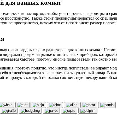
й для ванных комнат
го техническим паспортом, чтобы узнать точные параметры и ср
 все пространство. Также стоит проконсультироваться со специ
тупное пространство, потому что от него зависит размер полот
ия
овых и авангардных форм радиаторов для ванных комнат. Несмот
ся лидерами продаж на рынке отопительных приборов, которые 
нагревается быстрее, поэтому многие пользователи так охотно 
щения, поэтому понятно, что иногда покупатели выбирают моде
себя от необходимости заранее заменить купленный товар. В на
айти продукт, который не только соответствует декору ванной к