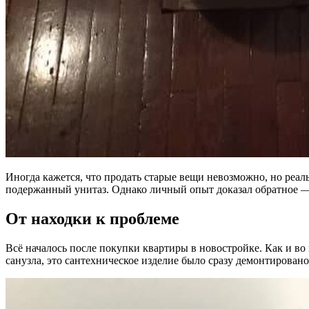
Иногда кажется, что продать старые вещи невозможно, но реаль
подержанный унитаз. Однако личный опыт доказал обратное — 
От находки к проблеме
Всё началось после покупки квартиры в новостройке. Как и во
санузла, это сантехническое изделие было сразу демонтирован