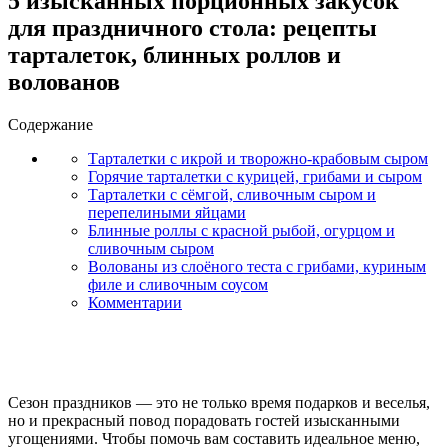
5 изысканных порционных закусок
для праздничного стола: рецепты
тарталеток, блинных роллов и
волованов
Содержание
Тарталетки с икрой и творожно-крабовым сыром
Горячие тарталетки с курицей, грибами и сыром
Тарталетки с сёмгой, сливочным сыром и
перепелиными яйцами
Блинные роллы с красной рыбой, огурцом и
сливочным сыром
Волованы из слоёного теста с грибами, куриным
филе и сливочным соусом
Комментарии
Сезон праздников — это не только время подарков и веселья,
но и прекрасный повод порадовать гостей изысканными
угощениями. Чтобы помочь вам составить идеальное меню,