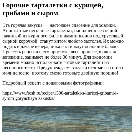
Горячие тарталетки с курицей,
грибами и сыром
Эта горячая закуска — настоящее спасение для хозяйки.
Аппетитные песочные тарталетки, наполненные сочной
начинкой из куриного филе и шампиньонов под хрустящей
сырной корочкой, станут хитом любого застолья. Их можно
подать в начале вечера, пока гости ждут основное блюдо.
Прелесть рецепта в его простоте: весь процесс, включая
запекание, занимает не более 30 минут. Для экономии
времени можно использовать готовые тарталетки из
песочного теста. Предупреждаем: закуска исчезает со стола
молниеносно, поэтому смело готовьте двойную порцию!
Подробный рецепт с пошаговыми фотографиями:
https://www.fresh.ru/recipe/1300-tartaletki-s-kuricej-gribami-i-
syrom-goryachaya-zakuska/