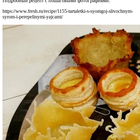
Подробный рецепт с пошаговыми фотографиями:
https://www.fresh.ru/recipe/1155-tartaletki-s-syomgoj-slivochnym-
syrom-i-perepelinymi-yajcami/