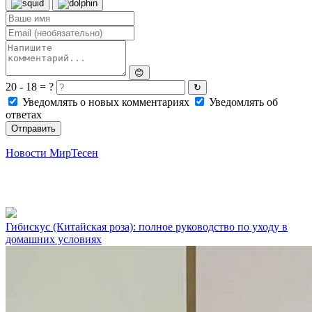
😊
20 - 18 = ?
↻
Уведомлять о новых комментариях
Уведомлять об
ответах
Отправить
Новости МирТесен
Гибискус (Китайская роза): полное руководство по уходу в
домашних условиях