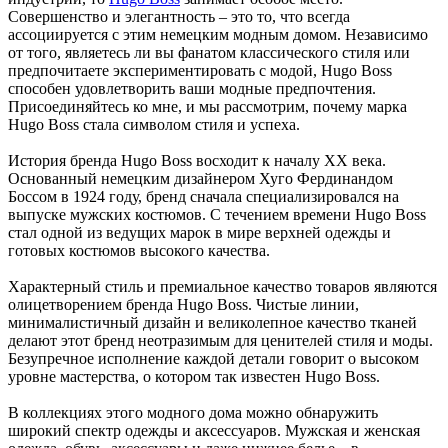
Совершенство и элегантность – это то, что всегда
ассоциируется с этим немецким модным домом. Независимо
от того, являетесь ли вы фанатом классического стиля или
предпочитаете экспериментировать с модой, Hugo Boss
способен удовлетворить ваши модные предпочтения.
Присоединяйтесь ко мне, и мы рассмотрим, почему марка
Hugo Boss стала символом стиля и успеха.
История бренда Hugo Boss восходит к началу XX века.
Основанный немецким дизайнером Хуго Фердинандом
Боссом в 1924 году, бренд сначала специализировался на
выпуске мужских костюмов. С течением времени Hugo Boss
стал одной из ведущих марок в мире верхней одежды и
готовых костюмов высокого качества.
Характерный стиль и премиальное качество товаров являются
олицетворением бренда Hugo Boss. Чистые линии,
минималистичный дизайн и великолепное качество тканей
делают этот бренд неотразимым для ценителей стиля и моды.
Безупречное исполнение каждой детали говорит о высоком
уровне мастерства, о котором так известен Hugo Boss.
В коллекциях этого модного дома можно обнаружить
широкий спектр одежды и аксессуаров. Мужская и женская