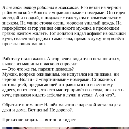
В те годы автор работал в комсомоле.
Его везли на чёрной
райкомовской «Волге» с «правильными» номерами. Он сидел
молодой и гордый, в пиджаке с галстуком и комсомольским
значком. На улице стояла осень, моросил унылый дождь. На
перекрёстке автор увидел одинокого мужика в промокшем
грязно-жёлтом жилете. Тот лопатой кидал асфальт из большой
кучи, сваленной рядом с самосвала, прямо в лужу, под колёса
проезжающих машин.
Работягу стало жалко. Автор велел водителю остановиться,
вышел из машины и ласково спросил:
— Это что же ты, паразит, делаешь?
Мужик, вопреки ожиданиям, не испугался ни пиджака, ни
чёрной «Волги» с «партийными» номерами. Спокойно, с
интонацией, предлагающей отправиться по известному
адресу, он ответил, что его мастер привёз его сюда, показал на
кучу, приказал кидать асфальт в лужи и уехал. А он что?..
Обратите внимание: Нашёл магазин с нарезкой металла для
дачи и дома. Вот цены! Не дорого?.
Приказали кидать — вот он и кидает.