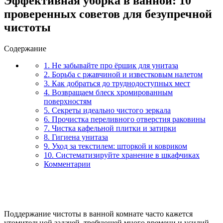
Эффективная уборка в ванной: 10
проверенных советов для безупречной
чистоты
Содержание
1. Не забывайте про ёршик для унитаза
2. Борьба с ржавчиной и известковым налетом
3. Как добраться до труднодоступных мест
4. Возвращаем блеск хромированным
поверхностям
5. Секреты идеально чистого зеркала
6. Прочистка переливного отверстия раковины
7. Чистка кафельной плитки и затирки
8. Гигиена унитаза
9. Уход за текстилем: шторкой и ковриком
10. Систематизируйте хранение в шкафчиках
Комментарии
Поддержание чистоты в ванной комнате часто кажется
утомительной задачей, требующей много времени и усилий.