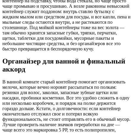
контейнер на подставку, чтобы вода стекала, но чаще просто
чаще промываю и просушиваю. А возле раковины невысокий
контейнер служит поддоном: внутрь ставлю бутылку с
жидким мылом или средством для посуды, и все капли, пена и
мыльные следы остаются внутри, а не растекаются по
столешнице. Под мойкой контейнеры тоже на вес золота —
там обычно хранятся запасные губки, тряпки, перчатки,
щетки, таблетки для посудомойки, мусорные пакеты и
небольшие чистящие средства, и без органайзеров все это
быстро превращается в беспорядочную кучу.
Органайзер для ванной и финальный
аккорд
В ванной комнате старый контейнер помогает организовать
мелочи, которые вечно норовят рассыпаться по полкам:
резинки для волос, заколки, запасные зубные щетки или
насадки, пробники косметики. Все это удобно сложить в одну
или несколько коробочек, и порядок на полке держится
гораздо дольше. Кстати, о долговечности: если контейнер
окончательно отслужил свое и потерял всякую
функциональность, не стоит отправлять его в обычный мусор.
Лучше проверить наличие значков переработки на дне —
чаще всего это маркировка 5 PP, то есть полипропилен,