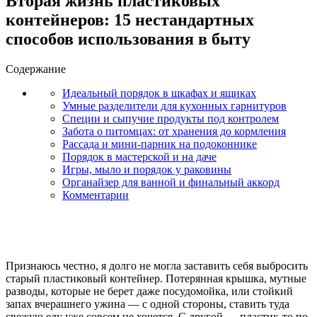
Вторая жизнь пластиковых
контейнеров: 15 нестандартных
способов использования в быту
Содержание
Идеальный порядок в шкафах и ящиках
Умные разделители для кухонных гарнитуров
Специи и сыпучие продукты под контролем
Забота о питомцах: от хранения до кормления
Рассада и мини-парник на подоконнике
Порядок в мастерской и на даче
Игры, мыло и порядок у раковины
Органайзер для ванной и финальный аккорд
Комментарии
Признаюсь честно, я долго не могла заставить себя выбросить
старый пластиковый контейнер. Потерянная крышка, мутные
разводы, которые не берет даже посудомойка, или стойкий
запах вчерашнего ужина — с одной стороны, ставить туда
свежую еду уже совсем не хочется. С другой — пластик-то по-