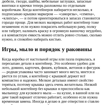
дюбели, гвозди, шайбы, мебельные заглушки, запасные
винтики и крючки теперь разложены по отдельным
коробочкам. Когда контейнеров набирается несколько, я
подписываю крышки маркером — «саморезы», «семена»,
«клипсы», — и потом ориентироваться в запасах становится
гораздо проще. Для мелких малярных работ контейнер тоже
незаменим: если нужно покрасить небольшую раму, полку
или табурет, наливать краску в огромную ванночку неудобно,
а в компактную емкость можно отлить ровно столько, сколько
нужно, и спокойно набирать кистью.
Игры, мыло и порядок у раковины
Когда коробка от настольной игры или пазла порвалась, я
пересыпаю детали в контейнер. Это особенно удобно для
лото, домино, карточек, фишек, кубиков, жетонов и фигурок
— родная упаковка часто занимает много места, мнется и
рвется по углам, а контейнер с крышкой держит всё
компактно и надежно. Мелкие детальки имеют свойство
теряться, поэтому крышка здесь очень желательна. Низкий
небольшой контейнер без крышки я приспособила как
мыльницу для кускового мыла — на кухне, в ванной или на
даче такой вариант отлично работает, особенно если нужна
временная замена. Иногда я делаю в дне отверстия и ставлю