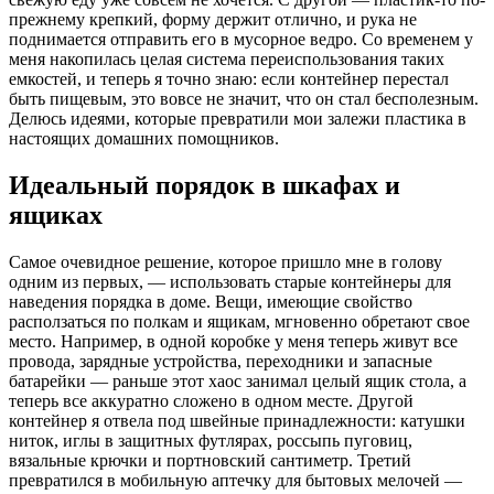
прежнему крепкий, форму держит отлично, и рука не
поднимается отправить его в мусорное ведро. Со временем у
меня накопилась целая система переиспользования таких
емкостей, и теперь я точно знаю: если контейнер перестал
быть пищевым, это вовсе не значит, что он стал бесполезным.
Делюсь идеями, которые превратили мои залежи пластика в
настоящих домашних помощников.
Идеальный порядок в шкафах и
ящиках
Самое очевидное решение, которое пришло мне в голову
одним из первых, — использовать старые контейнеры для
наведения порядка в доме. Вещи, имеющие свойство
расползаться по полкам и ящикам, мгновенно обретают свое
место. Например, в одной коробке у меня теперь живут все
провода, зарядные устройства, переходники и запасные
батарейки — раньше этот хаос занимал целый ящик стола, а
теперь все аккуратно сложено в одном месте. Другой
контейнер я отвела под швейные принадлежности: катушки
ниток, иглы в защитных футлярах, россыпь пуговиц,
вязальные крючки и портновский сантиметр. Третий
превратился в мобильную аптечку для бытовых мелочей —