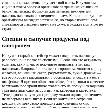
секции, и каждая вещь получает свой отсек. В кухонном
ящике я таким образом организовала хранение крышек от
банок, маленьких формочек для печенья, зажимов для
пакетов, пакетиков со специями и чаем. Конечно, покупные
органайзеры выглядят эстетичнее, но старые контейнеры
справляются с задачей ничуть не хуже, а бюджет при этом не
страдает.
Специи и сыпучие продукты под
контролем
На кухне старый контейнер может совершить настоящую
революцию на полке со специями. Особенно это актуально,
если вы, как и я, часто покупаете приправы в мягких
пакетиках. Лавровый лист, перец горошком, молотая корица,
желатин, ванильный сахар, разрыхлитель, сухие дрожжи —
все это норовит рассыпаться, просыпаться и создать хаос в
шкафчике. Я приспособила контейнер без крышки в качестве
вертикального хранилища: ставлю его на полку и складываю
туда пакетики один за другим, как карточки в картотеке.
Теперь достать нужную приправу можно одним движением,
не перерывая весь шкаф. Если же контейнер сохранил
крышку, он прекрасно подходит для хранения сухих
продуктов, которых обычно бывает немного: кунжут, мак,