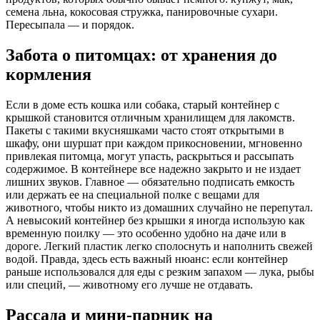
семена льна, кокосовая стружка, панировочные сухари.
Пересыпала — и порядок.
Забота о питомцах: от хранения до
кормления
Если в доме есть кошка или собака, старый контейнер с
крышкой становится отличным хранилищем для лакомств.
Пакеты с такими вкусняшками часто стоят открытыми в
шкафу, они шуршат при каждом прикосновении, мгновенно
привлекая питомца, могут упасть, раскрыться и рассыпать
содержимое. В контейнере все надежно закрыто и не издает
лишних звуков. Главное — обязательно подписать емкость
или держать ее на специальной полке с вещами для
животного, чтобы никто из домашних случайно не перепутал.
А невысокий контейнер без крышки я иногда использую как
временную поилку — это особенно удобно на даче или в
дороге. Легкий пластик легко сполоснуть и наполнить свежей
водой. Правда, здесь есть важный нюанс: если контейнер
раньше использовался для еды с резким запахом — лука, рыбы
или специй, — животному его лучше не отдавать.
Рассада и мини-парник на