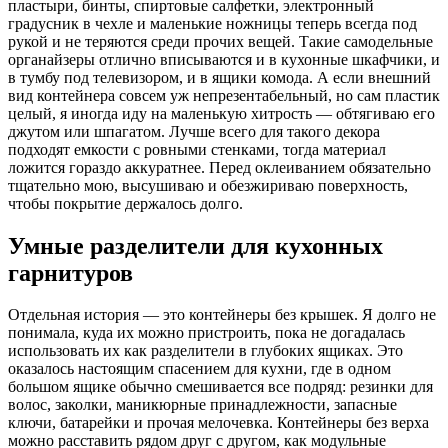
пластыри, бинты, спиртовые салфетки, электронный
градусник в чехле и маленькие ножницы теперь всегда под
рукой и не теряются среди прочих вещей. Такие самодельные
органайзеры отлично вписываются и в кухонные шкафчики, и
в тумбу под телевизором, и в ящики комода. А если внешний
вид контейнера совсем уж непрезентабельный, но сам пластик
целый, я иногда иду на маленькую хитрость — обтягиваю его
джутом или шпагатом. Лучше всего для такого декора
подходят емкости с ровными стенками, тогда материал
ложится гораздо аккуратнее. Перед оклеиванием обязательно
тщательно мою, высушиваю и обезжириваю поверхность,
чтобы покрытие держалось долго.
Умные разделители для кухонных
гарнитуров
Отдельная история — это контейнеры без крышек. Я долго не
понимала, куда их можно пристроить, пока не догадалась
использовать их как разделители в глубоких ящиках. Это
оказалось настоящим спасением для кухни, где в одном
большом ящике обычно смешивается все подряд: резинки для
волос, заколки, маникюрные принадлежности, запасные
ключи, батарейки и прочая мелочевка. Контейнеры без верха
можно расставить рядом друг с другом, как модульные