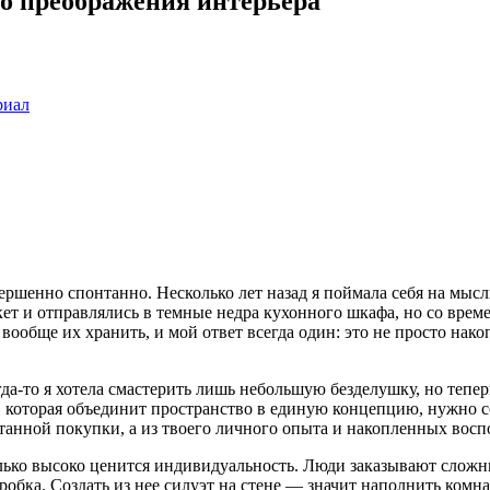
до преображения интерьера
риал
ершенно спонтанно. Несколько лет назад я поймала себя на мысл
т и отправлялись в темные недра кухонного шкафа, но со времен
вообще их хранить, и мой ответ всегда один: это не просто нак
-то я хотела смастерить лишь небольшую безделушку, но теперь
, которая объединит пространство в единую концепцию, нужно с
нтанной покупки, а из твоего личного опыта и накопленных вос
лько высоко ценится индивидуальность. Люди заказывают сложны
пробка. Создать из нее силуэт на стене — значит наполнить ком