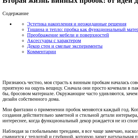
Вторая жизнь винных пробок: от идеи 
Содержание
Эстетика накопления и неожиданные решения
Тишина и тепло: пробка как функциональный мате
Преображение мебели и поверхностей
Аксессуары с характером
Декор стен и смелые эксперименты
Комментарии
Признаюсь честно, моя страсть к винным пробкам началась сов
приятную на ощупь вещицу. Сначала они просто кочевали в паке
бы, бросовом материале. Окружающие часто удивляются, зачем 
дизайн собственного дома.
Мои фантазии о применении пробок меняются каждый год. Когда
создания действительно заметной и стильной детали интерьера
интереснее, когда функциональный декор рождается не из спо
Наблюдая за глобальными трендами, я все чаще замечаю, наско
сравнится с теплотой и глубиной, которую дарит натуральная 