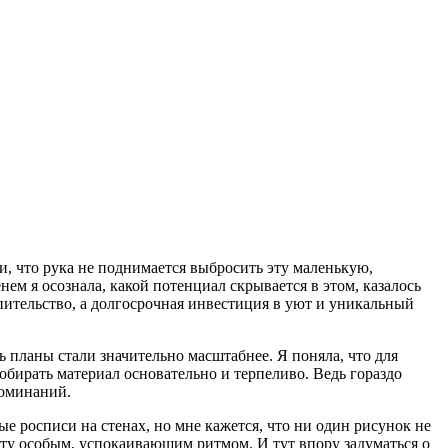
и, что рука не поднимается выбросить эту маленькую,
ем я осознала, какой потенциал скрывается в этом, казалось
опительство, а долгосрочная инвестиция в уют и уникальный
 планы стали значительно масштабнее. Я поняла, что для
обирать материал основательно и терпеливо. Ведь гораздо
поминаний.
е росписи на стенах, но мне кажется, что ни один рисунок не
нату особым, успокаивающим ритмом. И тут впору задуматься о