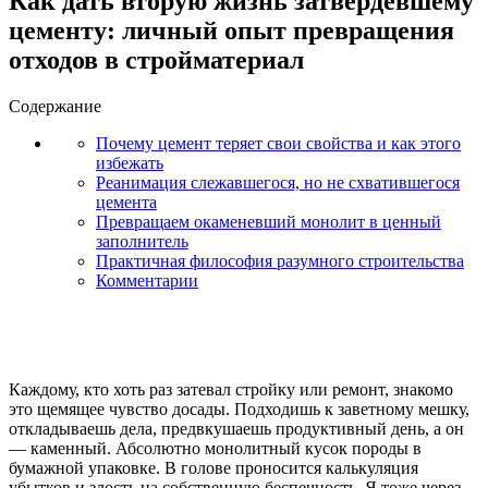
Как дать вторую жизнь затвердевшему
цементу: личный опыт превращения
отходов в стройматериал
Содержание
Почему цемент теряет свои свойства и как этого
избежать
Реанимация слежавшегося, но не схватившегося
цемента
Превращаем окаменевший монолит в ценный
заполнитель
Практичная философия разумного строительства
Комментарии
Каждому, кто хоть раз затевал стройку или ремонт, знакомо
это щемящее чувство досады. Подходишь к заветному мешку,
откладываешь дела, предвкушаешь продуктивный день, а он
— каменный. Абсолютно монолитный кусок породы в
бумажной упаковке. В голове проносится калькуляция
убытков и злость на собственную беспечность. Я тоже через