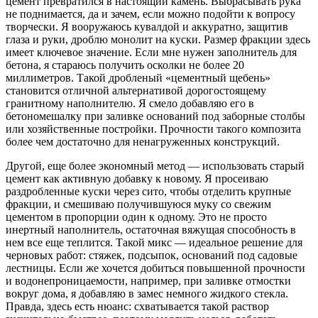
цемент превратился в настоящий камень. Выбрасывать рука
не поднимается, да и зачем, если можно подойти к вопросу
творчески. Я вооружаюсь кувалдой и аккуратно, защитив
глаза и руки, дроблю монолит на куски. Размер фракции здесь
имеет ключевое значение. Если мне нужен заполнитель для
бетона, я стараюсь получить осколки не более 20
миллиметров. Такой дробленый «цементный щебень»
становится отличной альтернативой дорогостоящему
гранитному наполнителю. Я смело добавляю его в
бетономешалку при заливке оснований под заборные столбы
или хозяйственные постройки. Прочности такого композита
более чем достаточно для ненагруженных конструкций.
Другой, еще более экономный метод — использовать старый
цемент как активную добавку к новому. Я просеиваю
раздробленные куски через сито, чтобы отделить крупные
фракции, и смешиваю получившуюся муку со свежим
цементом в пропорции один к одному. Это не просто
инертный наполнитель, остаточная вяжущая способность в
нем все еще теплится. Такой микс — идеальное решение для
черновых работ: стяжек, подсыпок, оснований под садовые
лестницы. Если же хочется добиться повышенной прочности
и водонепроницаемости, например, при заливке отмостки
вокруг дома, я добавляю в замес немного жидкого стекла.
Правда, здесь есть нюанс: схватывается такой раствор