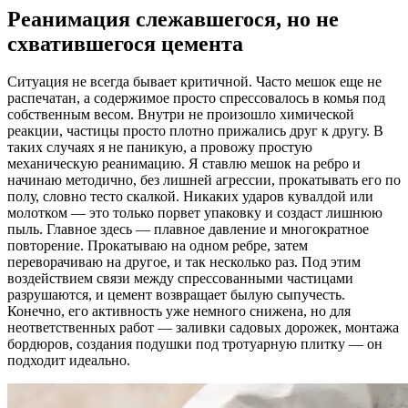
Реанимация слежавшегося, но не
схватившегося цемента
Ситуация не всегда бывает критичной. Часто мешок еще не
распечатан, а содержимое просто спрессовалось в комья под
собственным весом. Внутри не произошло химической
реакции, частицы просто плотно прижались друг к другу. В
таких случаях я не паникую, а провожу простую
механическую реанимацию. Я ставлю мешок на ребро и
начинаю методично, без лишней агрессии, прокатывать его по
полу, словно тесто скалкой. Никаких ударов кувалдой или
молотком — это только порвет упаковку и создаст лишнюю
пыль. Главное здесь — плавное давление и многократное
повторение. Прокатываю на одном ребре, затем
переворачиваю на другое, и так несколько раз. Под этим
воздействием связи между спрессованными частицами
разрушаются, и цемент возвращает былую сыпучесть.
Конечно, его активность уже немного снижена, но для
неответственных работ — заливки садовых дорожек, монтажа
бордюров, создания подушки под тротуарную плитку — он
подходит идеально.