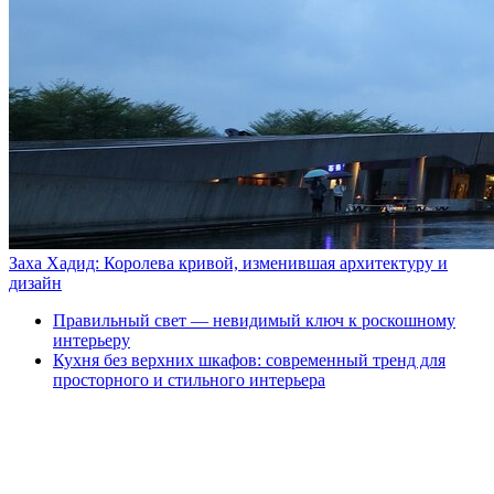
Заха Хадид: Королева кривой, изменившая архитектуру и
дизайн
Правильный свет — невидимый ключ к роскошному
интерьеру
Кухня без верхних шкафов: современный тренд для
просторного и стильного интерьера