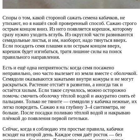
Споры о том, какой стороной сажать семена кабачков, не
утихают, но я нашёл свой проверенный способ. Сажаю строго
острым концом вниз. Из него появляется корешок, которому
сразу нужно уходить вглубь. Из округлой части развиваются
семядольные листья, и им, наоборот, надо тянуться вверх.
Если посадить семя плашмя или острым концом вверх,
корешок будет изгибаться, тратя лишние силы на поиск
правильного направления.
Есть и ещё одна неприятность: когда семя посажено
неправильно, оно часто вылезает из земли вместе с оболочкой.
Семядоли оказываются зажатыми внутри кожуры и не могут
раскрыться. Растение отстаёт в развитии, а иногда так и
остаётся хилым. Если такое случилось, можно осторожно
помочь: смочить оболочку тёплой водой и аккуратно снять её
пальцами. Только не тяните — семядоли у кабачка нежные, их
легко повредить. Сажаю я на глубину 3–4 сантиметра, не
больше. После посадки поливаю тёплой водой и накрываю
плёнкой до появления первой петельки.
Сейчас, когда я соблюдаю эти простые правила, кабачки
всходят на второй день. Каждое семя даёт росток — без