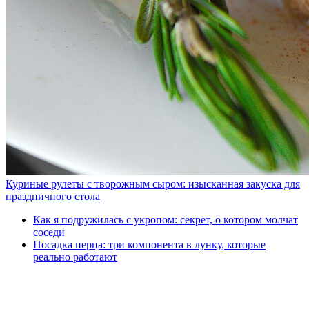
Куриные рулеты с творожным сыром: изысканная закуска для
праздничного стола
Как я подружилась с укропом: секрет, о котором молчат
соседи
Посадка перца: три компонента в лунку, которые
реально работают