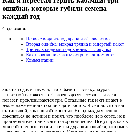
Как я перестал терять кабачки: три
ошибки, которые губили семена
каждый год
Содержание
Первое: вода из-под крана и её коварство
Вторая ошибка: мокрая тряпка и запертый пакет
Третья: холодный подоконник — ловушка
Как правильно сажать: острым концом вниз
Комментарии
Знаете, годами я думал, что кабачки — это культура с
капризной всхожестью. Сажаешь десять семян — и если
повезет, проклевываются три. Остальные так и сгнивают в
земле, даже не попытавшись дать росток. Я смирился с этой
статистикой, как с неизбежностью. Но однажды я решил
докопаться до истины и понял, что проблема не в сорте, не в
производителе и не в магии огородничества. Всё упиралось в
мои собственные руки и в те три дурацкие ошибки, которые я
совершал на этапе подготовки. Как только я их исправил,