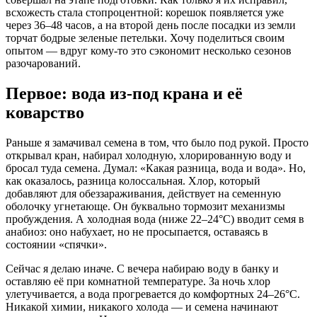
всхожесть стала стопроцентной: корешок появляется уже
через 36–48 часов, а на второй день после посадки из земли
торчат бодрые зеленые петельки. Хочу поделиться своим
опытом — вдруг кому-то это сэкономит несколько сезонов
разочарований.
Первое: вода из-под крана и её
коварство
Раньше я замачивал семена в том, что было под рукой. Просто
открывал кран, набирал холодную, хлорированную воду и
бросал туда семена. Думал: «Какая разница, вода и вода». Но,
как оказалось, разница колоссальная. Хлор, который
добавляют для обеззараживания, действует на семенную
оболочку угнетающе. Он буквально тормозит механизмы
пробуждения. А холодная вода (ниже 22–24°C) вводит семя в
анабиоз: оно набухает, но не просыпается, оставаясь в
состоянии «спячки».
Сейчас я делаю иначе. С вечера набираю воду в банку и
оставляю её при комнатной температуре. За ночь хлор
улетучивается, а вода прогревается до комфортных 24–26°C.
Никакой химии, никакого холода — и семена начинают