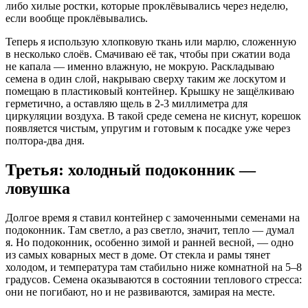
либо хилые ростки, которые проклёвывались через неделю,
если вообще проклёвывались.
Теперь я использую хлопковую ткань или марлю, сложенную
в несколько слоёв. Смачиваю её так, чтобы при сжатии вода
не капала — именно влажную, не мокрую. Раскладываю
семена в один слой, накрываю сверху таким же лоскутом и
помещаю в пластиковый контейнер. Крышку не защёлкиваю
герметично, а оставляю щель в 2-3 миллиметра для
циркуляции воздуха. В такой среде семена не киснут, корешок
появляется чистым, упругим и готовым к посадке уже через
полтора-два дня.
Третья: холодный подоконник —
ловушка
Долгое время я ставил контейнер с замоченными семенами на
подоконник. Там светло, а раз светло, значит, тепло — думал
я. Но подоконник, особенно зимой и ранней весной, — одно
из самых коварных мест в доме. От стекла и рамы тянет
холодом, и температура там стабильно ниже комнатной на 5–8
градусов. Семена оказываются в состоянии теплового стресса:
они не погибают, но и не развиваются, замирая на месте.