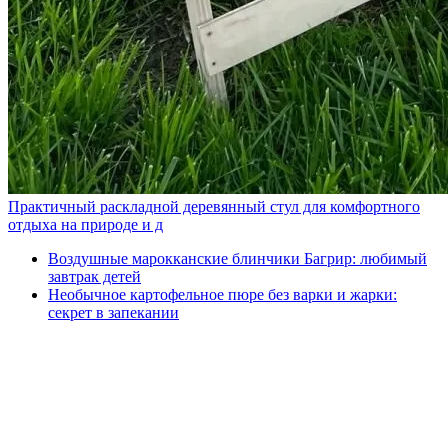
Практичный раскладной деревянный стул для комфортного
отдыха на природе и д
Воздушные марокканские блинчики Багрир: любимый
завтрак детей
Необычное картофельное пюре без варки и жарки:
секрет в запекании