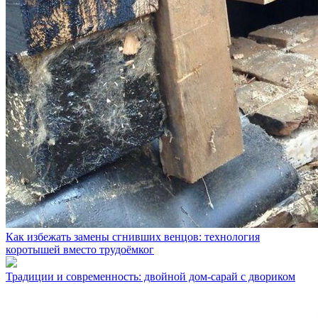
Как избежать замены сгнивших венцов: технология
коротышей вместо трудоёмког
Традиции и современность: двойной дом-сарай с двориком