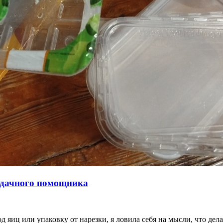
о дачного помощника
д яиц или упаковку от нарезки, я ловила себя на мысли, что де