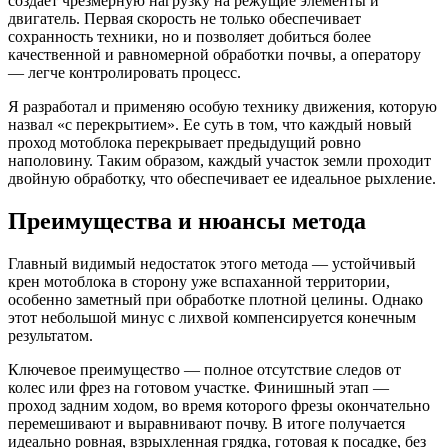
создает чрезмерную нагрузку на режущие элементы и
двигатель. Первая скорость не только обеспечивает
сохранность техники, но и позволяет добиться более
качественной и равномерной обработки почвы, а оператору
— легче контролировать процесс.
Я разработал и применяю особую технику движения, которую
назвал «с перекрытием». Ее суть в том, что каждый новый
проход мотоблока перекрывает предыдущий ровно
наполовину. Таким образом, каждый участок земли проходит
двойную обработку, что обеспечивает ее идеальное рыхление.
Преимущества и нюансы метода
Главный видимый недостаток этого метода — устойчивый
крен мотоблока в сторону уже вспаханной территории,
особенно заметный при обработке плотной целины. Однако
этот небольшой минус с лихвой компенсируется конечным
результатом.
Ключевое преимущество — полное отсутствие следов от
колес или фрез на готовом участке. Финишный этап —
проход задним ходом, во время которого фрезы окончательно
перемешивают и выравнивают почву. В итоге получается
идеально ровная, взрыхленная грядка, готовая к посадке, без