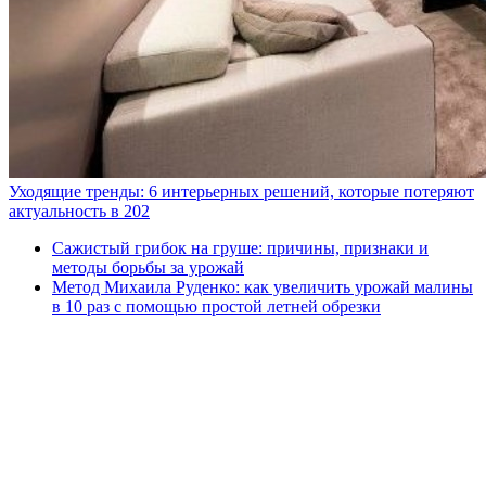
Уходящие тренды: 6 интерьерных решений, которые потеряют
актуальность в 202
Сажистый грибок на груше: причины, признаки и
методы борьбы за урожай
Метод Михаила Руденко: как увеличить урожай малины
в 10 раз с помощью простой летней обрезки