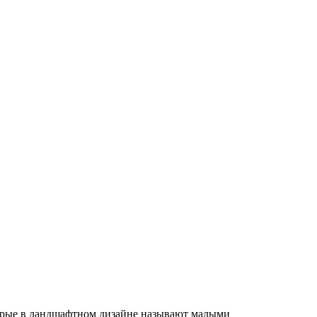
торые в ландшафтном дизайне называют малыми