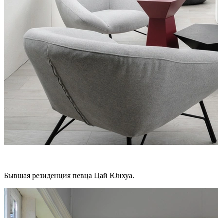
Бывшая резиденция певца Цай Юнхуа.